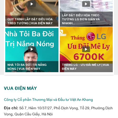
LẮP ĐẶT ĐIỀU HÒA TREO
QUY TRÌNH LẮP ĐẶT ĐIỀU HÒA
TƯỜNG LG ĐƠN GIẢN VÀ
TREO TƯỜNG | VUA ĐIỆN MÁY
NHANH...
NHÀ TÔI BA ĐỜI TRỊ NẮNG
THÁNG LG - ƯU ĐÃI MÊ LY | VUA
NÓNG | VUA ĐIỆN MÁY
ĐIỆN MÁY
VUA ĐIỆN MÁY
Công ty Cổ phần Thương Mại và Đầu tư Việt An Khang
Số 7, Hẻm 10/37/27, Phố Dịch Vọng, Tổ 29, Phường Dịch
Địa chỉ:
Vọng, Quận Cầu Giấy, Hà Nội