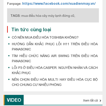
Fanpage:
https://www.facebook.com/vuadienmay.vn/
TAGS:
mua điều hòa cây máy lạnh đứng cũ,
Tin tức cùng loại
CÓ NÊN MUA ĐIỀU HÒA TOSHIBA KHÔNG?
HƯỚNG DẪN KHẮC PHỤC LỖI H11 TRÊN ĐIỀU HÒA
PANASONIC
TÌM HIỂU CHỨC NĂNG AIR SWING TRÊN ĐIỀU HÒA
PANASONIC
LỖI P3 Ở ĐIỀU HÒA CASPER: NGUYÊN NHÂN VÀ CÁCH
KHẮC PHỤC
NÊN CHỌN ĐIỀU HÒA MULTI HAY ĐIỀU HÒA CỤC BỘ
CHO CHUNG CƯ NHIỀU PHÒNG
VIDEO
Xem tất cả