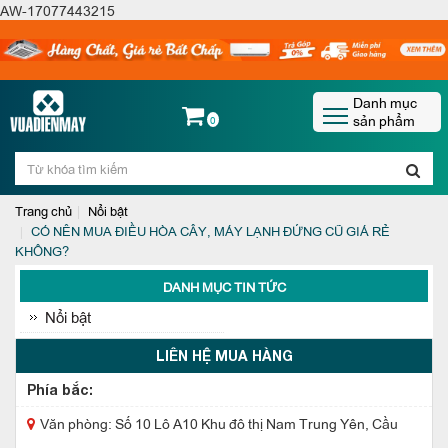
AW-17077443215
Danh mục
sản phẩm
0
Trang chủ
Nổi bật
CÓ NÊN MUA ĐIỀU HÒA CÂY, MÁY LẠNH ĐỨNG CŨ GIÁ RẺ
KHÔNG?
DANH MỤC TIN TỨC
Nổi bật
LIÊN HỆ MUA HÀNG
Phía bắc:
Văn phòng: Số 10 Lô A10 Khu đô thị Nam Trung Yên, Cầu