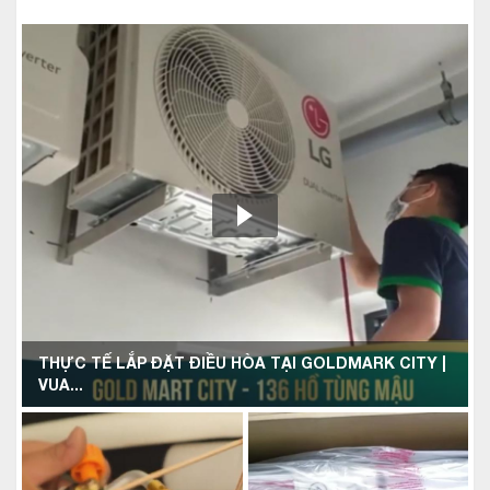
THỰC TẾ LẮP ĐẶT ĐIỀU HÒA TẠI GOLDMARK CITY |
VUA...