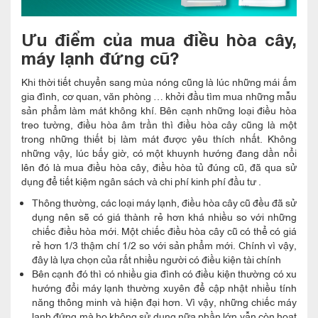
Ưu điểm của mua điều hòa cây,
máy lạnh đứng cũ?
Khi thời tiết chuyển sang mùa nóng cũng là lúc những mái ấm
gia đình, cơ quan, văn phòng … khởi đầu tìm mua những mẫu
sản phẩm làm mát không khí. Bên cạnh những loại điều hòa
treo tường, điều hòa âm trần thì điều hòa cây cũng là một
trong những thiết bị làm mát được yêu thích nhất. Không
những vậy, lúc bấy giờ, có một khuynh hướng đang dần nổi
lên đó là mua điều hòa cây, điều hòa tủ đúng cũ, đã qua sử
dụng để tiết kiệm ngân sách và chi phí kinh phí đầu tư .
Thông thường, các loại máy lạnh, điều hòa cây cũ đều đã sử
dụng nên sẽ có giá thành rẻ hơn khá nhiều so với những
chiếc điều hòa mới. Một chiếc điều hòa cây cũ có thể có giá
rẻ hơn 1/3 thậm chí 1/2 so với sản phẩm mới. Chính vì vậy,
đây là lựa chọn của rất nhiều người có điều kiện tài chính
Bên cạnh đó thì có nhiều gia đình có điều kiện thường có xu
hướng đổi máy lạnh thường xuyên để cập nhật nhiều tính
năng thông minh và hiện đại hơn. Vì vậy, những chiếc máy
lạnh đứng mà họ không sử dụng nữa phần lớn vẫn còn hoạt