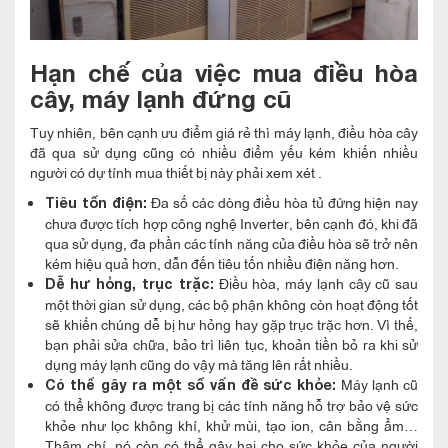
Hạn chế của việc mua điều hòa
cây, máy lạnh đứng cũ
Tuy nhiên, bên cạnh ưu điểm giá rẻ thì máy lạnh, điều hòa cây
đã qua sử dụng cũng có nhiều điểm yếu kém khiến nhiều
người có dự tính mua thiết bị này phải xem xét .
Đa số các dòng điều hòa tủ đứng hiện nay
Tiêu tốn điện:
chưa được tích hợp công nghệ Inverter, bên cạnh đó, khi đã
qua sử dụng, đa phần các tính năng của điều hòa sẽ trở nên
kém hiệu quả hơn, dẫn đến tiêu tốn nhiều điện năng hơn.
Điều hòa, máy lạnh cây cũ sau
Dễ hư hỏng, trục trặc:
một thời gian sử dụng, các bộ phận không còn hoạt động tốt
sẽ khiến chúng dễ bị hư hỏng hay gặp trục trặc hơn. Vì thế,
bạn phải sửa chữa, bảo trì liên tục, khoản tiền bỏ ra khi sử
dụng máy lạnh cũng do vậy mà tăng lên rất nhiều.
Máy lạnh cũ
Có thể gây ra một số vấn đề sức khỏe:
có thể không được trang bị các tính năng hỗ trợ bảo vệ sức
khỏe như lọc không khí, khử mùi, tạo ion, cân bằng ẩm…
Thậm chí, nó còn có thể gây hại cho sức khỏe của người