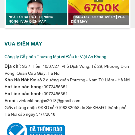
NHÀ TÔI BA ĐỜI TRỊ NẮNG
THÁNG LG - ƯU ĐÃI MÊ LY | VUA
NÓNG | VUA ĐIỆN MÁY
ĐIỆN MÁY
VUA ĐIỆN MÁY
Công ty Cổ phần Thương Mại và Đầu tư Việt An Khang
Số 7, Hẻm 10/37/27, Phố Dịch Vọng, Tổ 29, Phường Dịch
Địa chỉ:
Vọng, Quận Cầu Giấy, Hà Nội
Km số 2 đường xuân Phương - Nam Từ Liêm - Hà Nội
Kho Hà Nội:
0972456351
Hotline bán hàng:
0972456351
Hotline bảo hành:
vietankhangjsc2018@gmail.com
Email:
Giấy chứng nhận ĐKKD số 0108382058 do Sở KH&ĐT thành phố
Hà Nội cấp ngày 31/7/2018