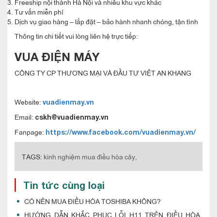
Freeship nội thành Hà Nội và nhiều khu vực khác
Tư vấn miễn phí
Dịch vụ giao hàng – lắp đặt – bảo hành nhanh chóng, tận tình
Thông tin chi tiết vui lòng liên hệ trực tiếp:
VUA ĐIỆN MÁY
CÔNG TY CP THƯƠNG MẠI VÀ ĐẦU TƯ VIỆT AN KHANG
Website:
vuadienmay.vn
Email:
cskh@vuadienmay.vn
Fanpage:
https://www.facebook.com/vuadienmay.vn/
TAGS:
kinh nghiệm mua điều hòa cây,
Tin tức cùng loại
CÓ NÊN MUA ĐIỀU HÒA TOSHIBA KHÔNG?
HƯỚNG DẪN KHẮC PHỤC LỖI H11 TRÊN ĐIỀU HÒA