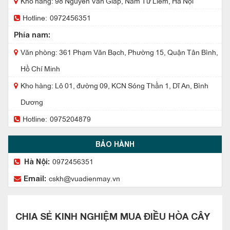
Kho hàng: 98 Nguyễn Văn Giáp, Nam Từ Liêm, Hà Nội
Hotline:
0972456351
Phía nam:
Văn phòng: 361 Phạm Văn Bạch, Phường 15, Quận Tân Bình,
Hồ Chí Minh
Kho hàng: Lô 01, đường 09, KCN Sóng Thần 1, Dĩ An, Bình
Dương
Hotline:
0975204879
BẢO HÀNH
0972456351
Hà Nội:
cskh@vuadienmay.vn
Email:
CHIA SẺ KINH NGHIỆM MUA ĐIỀU HÒA CÂY