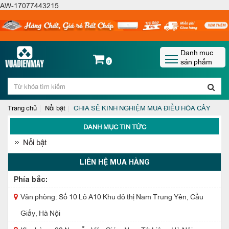
AW-17077443215
Danh mục
sản phẩm
0
Trang chủ
Nổi bật
CHIA SẺ KINH NGHIỆM MUA ĐIỀU HÒA CÂY
DANH MỤC TIN TỨC
Nổi bật
LIÊN HỆ MUA HÀNG
Phía bắc:
Văn phòng: Số 10 Lô A10 Khu đô thị Nam Trung Yên, Cầu
Giấy, Hà Nội