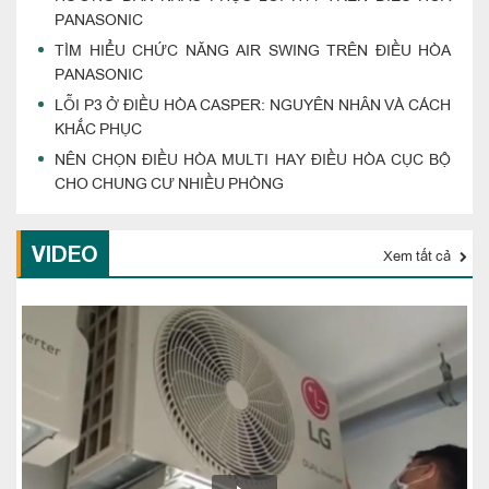
PANASONIC
TÌM HIỂU CHỨC NĂNG AIR SWING TRÊN ĐIỀU HÒA
PANASONIC
LỖI P3 Ở ĐIỀU HÒA CASPER: NGUYÊN NHÂN VÀ CÁCH
KHẮC PHỤC
NÊN CHỌN ĐIỀU HÒA MULTI HAY ĐIỀU HÒA CỤC BỘ
CHO CHUNG CƯ NHIỀU PHÒNG
VIDEO
Xem tất cả