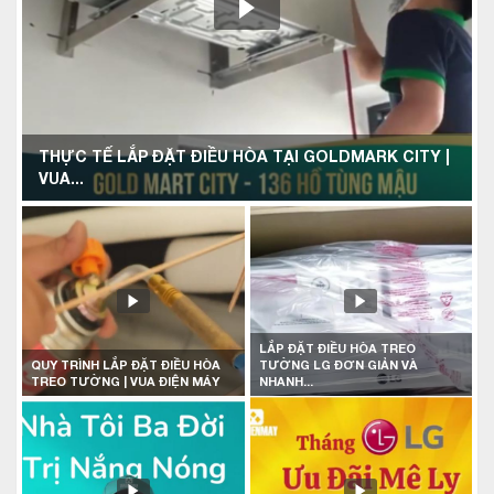
THỰC TẾ LẮP ĐẶT ĐIỀU HÒA TẠI GOLDMARK CITY |
VUA...
LẮP ĐẶT ĐIỀU HÒA TREO
QUY TRÌNH LẮP ĐẶT ĐIỀU HÒA
TƯỜNG LG ĐƠN GIẢN VÀ
TREO TƯỜNG | VUA ĐIỆN MÁY
NHANH...