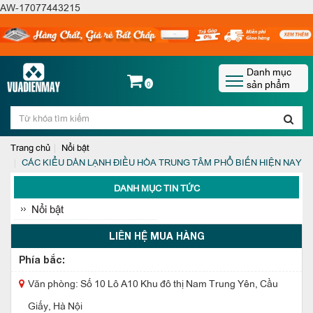
AW-17077443215
Danh mục
sản phẩm
0
Trang chủ
Nổi bật
CÁC KIỂU DÀN LẠNH ĐIỀU HÒA TRUNG TÂM PHỔ BIẾN HIỆN NAY
DANH MỤC TIN TỨC
Nổi bật
LIÊN HỆ MUA HÀNG
Phía bắc:
Văn phòng: Số 10 Lô A10 Khu đô thị Nam Trung Yên, Cầu
Giấy, Hà Nội