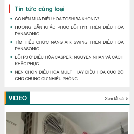
Tin tức cùng loại
CÓ NÊN MUA ĐIỀU HÒA TOSHIBA KHÔNG?
HƯỚNG DẪN KHẮC PHỤC LỖI H11 TRÊN ĐIỀU HÒA
PANASONIC
TÌM HIỂU CHỨC NĂNG AIR SWING TRÊN ĐIỀU HÒA
PANASONIC
LỖI P3 Ở ĐIỀU HÒA CASPER: NGUYÊN NHÂN VÀ CÁCH
KHẮC PHỤC
NÊN CHỌN ĐIỀU HÒA MULTI HAY ĐIỀU HÒA CỤC BỘ
CHO CHUNG CƯ NHIỀU PHÒNG
VIDEO
Xem tất cả