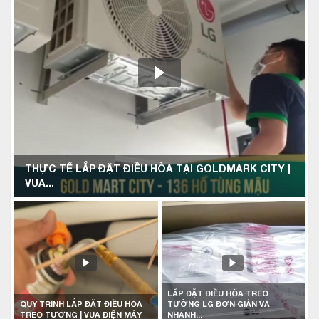
THỰC TẾ LẮP ĐẶT ĐIỀU HÒA TẠI GOLDMARK CITY |
VUA...
LẮP ĐẶT ĐIỀU HÒA TREO
QUY TRÌNH LẮP ĐẶT ĐIỀU HÒA
TƯỜNG LG ĐƠN GIẢN VÀ
TREO TƯỜNG | VUA ĐIỆN MÁY
NHANH...