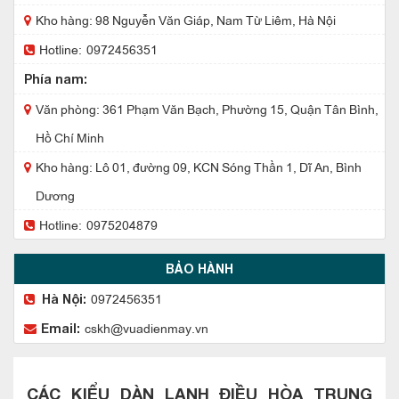
Kho hàng: 98 Nguyễn Văn Giáp, Nam Từ Liêm, Hà Nội
Hotline:
0972456351
Phía nam:
Văn phòng: 361 Phạm Văn Bạch, Phường 15, Quận Tân Bình,
Hồ Chí Minh
Kho hàng: Lô 01, đường 09, KCN Sóng Thần 1, Dĩ An, Bình
Dương
Hotline:
0975204879
BẢO HÀNH
0972456351
Hà Nội:
cskh@vuadienmay.vn
Email:
CÁC KIỂU DÀN LẠNH ĐIỀU HÒA TRUNG