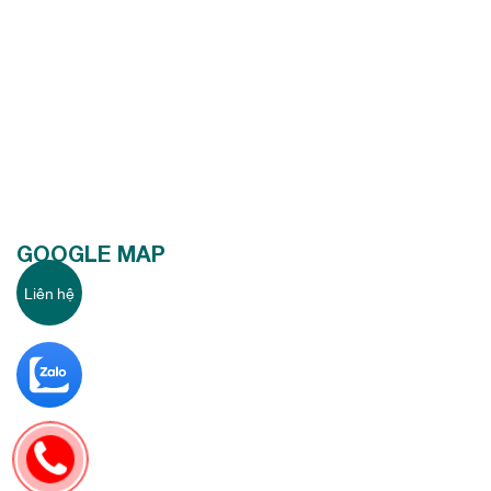
GOOGLE MAP
Liên hệ
6351