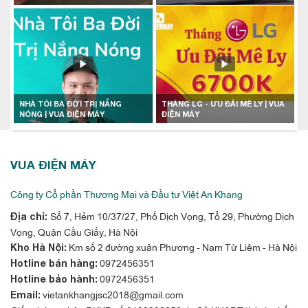
NHÀ TÔI BA ĐỜI TRỊ NẮNG
THÁNG LG - ƯU ĐÃI MÊ LY | VUA
NÓNG | VUA ĐIỆN MÁY
ĐIỆN MÁY
VUA ĐIỆN MÁY
Công ty Cổ phần Thương Mại và Đầu tư Việt An Khang
Số 7, Hẻm 10/37/27, Phố Dịch Vọng, Tổ 29, Phường Dịch
Địa chỉ:
Vọng, Quận Cầu Giấy, Hà Nội
Km số 2 đường xuân Phương - Nam Từ Liêm - Hà Nội
Kho Hà Nội:
0972456351
Hotline bán hàng:
0972456351
Hotline bảo hành:
vietankhangjsc2018@gmail.com
Email: